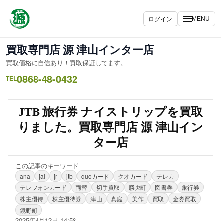
ログイン
MENU
買取専門店 源 津山インター店
買取価格に自信あり！買取保証してます。
0868-48-0432
TEL
JTB 旅行券 ナイストリップを買取
りました。買取専門店 源 津山イン
ター店
この記事のキーワード
ana
jal
jr
jtb
quoカード
クオカード
テレカ
テレフォンカード
両替
切手買取
勝央町
図書券
旅行券
株主優待
株主優待券
津山
真庭
美作
買取
金券買取
鏡野町
2025年4月12日 14:58