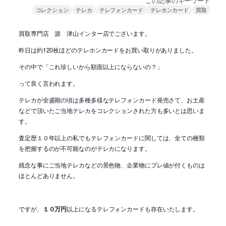
この記事のキーワード
コレクション
テレカ
テレフォンカード
テレホンカード
買取
買取専門店 源 津山インター店でございます。
昨日は約120枚ほどのテレホンカードをお買い取りがありました。
その中で「これ珍しいから額面以上にならないの？」
って良く言われます。
テレカが全盛期の頃は多種多様なテレフォンカード発売さて、お土産
などで頂いたご当地テレカをコレクションされた方も多いとは思いま
す。
査定歴１０年以上の私でもテレフォンカードに関しては、全ての種類
を把握するのが不可能なのがテレカになります。
残念な事にご当地テレカなどの景色物、企業物にプレ値が付くものは
ほとんどありません。
ですが、
１０万円
以上になるテレフォンカードも存在いたします。