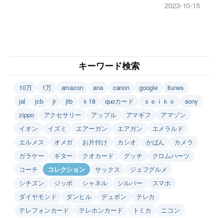
2023-10-15
キーワード検索
10万
1万
amazon
ana
canon
google
itunes
jal
jcb
jr
jtb
ｋ18
quoカード
ｓｅｉｋｏ
sony
zippo
アクセサリー
アップル
アマギフ
アマゾン
イオン
イズミ
エアーガン
エアガン
エメラルド
エルメス
オメガ
お片付け
カシオ
かばん
カメラ
ガラケー
ギター
クオカード
グッチ
クロムハーツ
コーチ
コレクション
サックス
ジェフグルメ
シチズン
ジッポ
シャネル
シルバー
スマホ
ダイヤモンド
ダンヒル
デュポン
テレカ
テレフォンカード
テレホンカード
トミカ
ニコン