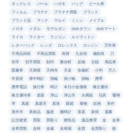
ネックレス
パール
ハガキ
バッグ
ビール券
フィルム
プラチナ
プラチナ買取
ブランド
ブランド品
マック
マルイ
ミシン
メイプル
メガネ
メダル
モデルガン
ゆめタウン
ゆめマート
ライカ
ライター
ラジコン
ルイヴィトン
レターパック
レンズ
ロレックス
ロンジン
万年筆
不用品回収
不用品買取
両替
九谷焼
備前焼
刀
切手
切手買取
刻印
勝央町
反物
古銭
商品券
図書券
天満屋
天狗寺
天皇
奈義町
小判
尺八
年賀状
懐中時計
指輪
掛け軸
掛軸
携帯
携帯電話
旅行券
時計
本日の金価格
株主優待
株主優待券
楽器
津山
津山市
火縄銃
玩具
珊瑚
琴
真庭
真庭市
真珠
眼鏡
着物
絵画
美作
美作市
美術品
脇差
腕時計
茶器
萩焼
葉書
記念硬貨
買取
買取り
贈答品
遺品整理
金
金券
金券買取
金杯
金歯
金相場
金貨
金買取り
銀