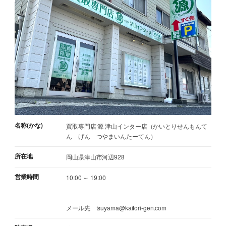
名称(かな)
買取専門店 源 津山インター店（かいとりせんもんて
ん げん つやまいんたーてん）
所在地
岡山県津山市河辺928
営業時間
10:00 ～ 19:00
メール先 tsuyama@kaitori-gen.com