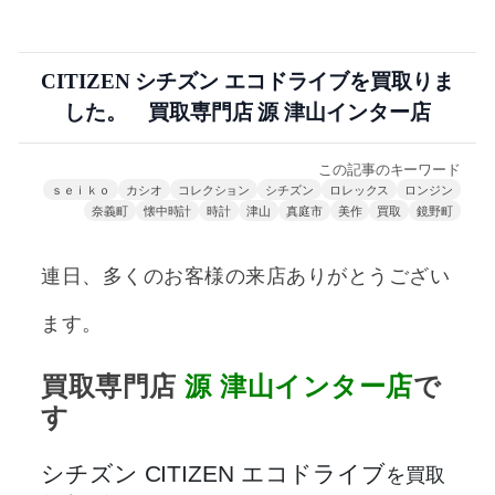
CITIZEN シチズン エコドライブを買取りま
した。 買取専門店 源 津山インター店
この記事のキーワード
ｓｅｉｋｏ
カシオ
コレクション
シチズン
ロレックス
ロンジン
奈義町
懐中時計
時計
津山
真庭市
美作
買取
鏡野町
連日、多くのお客様の来店ありがとうござい
ます。
買取専門店
源
津山インター店
で
す
シチズン CITIZEN エコドライブ
を買取