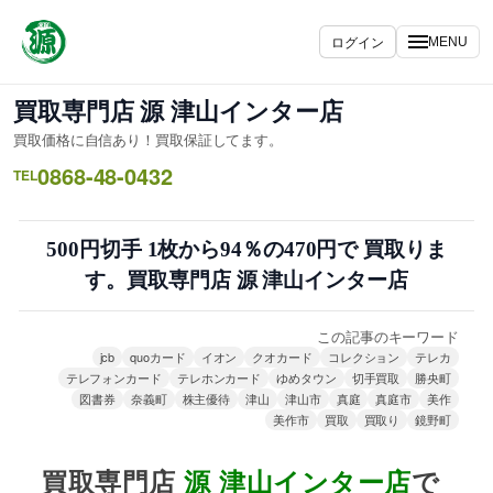
内
容
ログイン
MENU
を
ス
買取専門店 源 津山インター店
キ
買取価格に自信あり！買取保証してます。
ッ
0868-48-0432
プ
TEL
500円切手 1枚から94％の470円で 買取りま
す。買取専門店 源 津山インター店
この記事のキーワード
jcb
quoカード
イオン
クオカード
コレクション
テレカ
テレフォンカード
テレホンカード
ゆめタウン
切手買取
勝央町
図書券
奈義町
株主優待
津山
津山市
真庭
真庭市
美作
美作市
買取
買取り
鏡野町
買取専門店
源
津山インター店
で