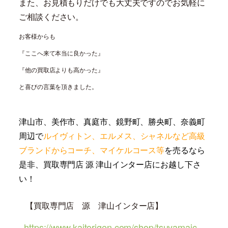
また、お見積もりだけでも大丈夫ですのでお気軽に
ご相談ください。
お客様からも
『ここへ来て本当に良かった』
『他の買取店よりも高かった』
と喜びの言葉を頂きました。
津山市、美作市、真庭市、鏡野町、勝央町、奈義町
周辺で
ルイヴィトン、エルメス、シャネル
など高級
ブランドからコーチ、マイケルコース等
を売るなら
是非、買取専門店 源 津山インター店にお越し下さ
い！
【買取専門店 源 津山インター店】
https://www.kaitorigen.com/shop/tsuyamaic.