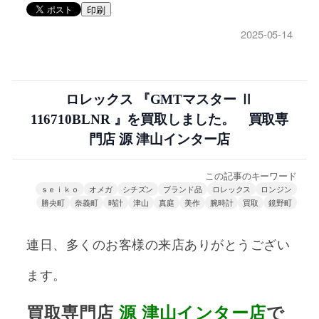
印刷
2025-05-14
ロレックス 『GMTマスター Ⅱ
116710BLNR 』を買取しました。 買取専
門店 源 津山インター店
この記事のキーワード
ｓｅｉｋｏ
オメガ
シチズン
ブランド品
ロレックス
ロンジン
勝央町
奈義町
時計
津山
真庭
美作
腕時計
買取
鏡野町
連日、多くのお客様の来店ありがとうござい
ます。
買取専門店
源
津山インター店
で