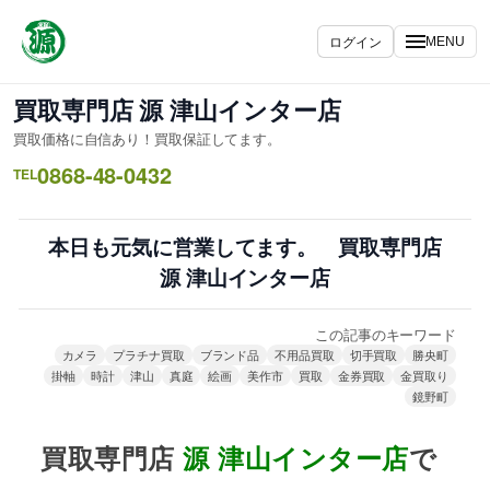
内
容
ログイン
MENU
を
ス
買取専門店 源 津山インター店
キ
買取価格に自信あり！買取保証してます。
ッ
0868-48-0432
プ
TEL
本日も元気に営業してます。 買取専門店
源 津山インター店
この記事のキーワード
カメラ
プラチナ買取
ブランド品
不用品買取
切手買取
勝央町
掛軸
時計
津山
真庭
絵画
美作市
買取
金券買取
金買取り
鏡野町
買取専門店
源 津山インター店
で