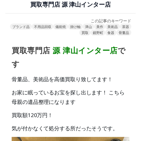
買取専門店 源 津山インター店
この記事のキーワード
ブランド品
不用品回収
備前焼
掛け軸
津山
美作
美術品
茶器
買取
鏡野町
食器
骨董品
買取専門店
源 津山インター店
で
す
骨董品、美術品を高価買取り致してます！
お家に眠っているお宝を探し出します！ こちら
母親の遺品整理になります
買取額120万円！
気が付かなくて処分する所だったそうです。