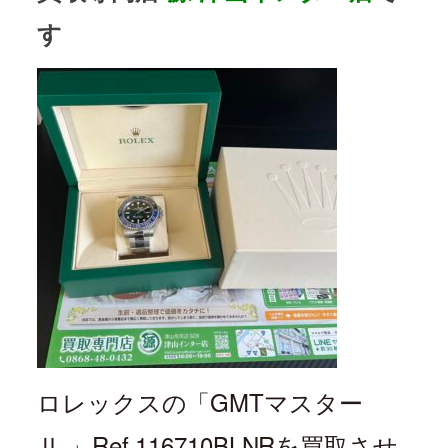
す
ロレックスの「
GMTマスター
Ⅱ
」Ref.
116710BLNR
を買取させ