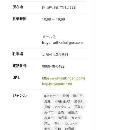
所在地
岡山県津山市河辺928
営業時間
10:00 ～ 19:00
メール先
tsuyama@kaitori-gen.com
駐車場
店舗横に3台無料
電話番号
0868-48-0432
URL
https://www.kaitorigen.com/s
hop/tsuyamaic.html
ジャンル
quoカード
絵画
津山市
真庭
不用品回収
勝央町
指輪
ネックレス
買取り
美作市
金貨
備前焼
真庭市
商品券
カメラ
津山
時計
シルバー
美作
掛軸
鏡野町