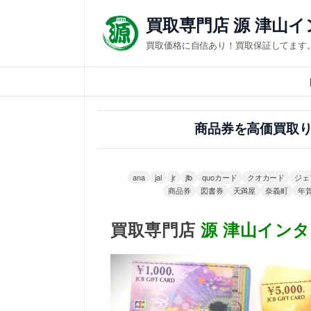
内
買取専門店 源 津山
容
買取価格に自信あり！買取保証してます
を
ス
キ
ッ
商品券を高価買取り
プ
ana
jal
jr
jtb
quoカード
クオカード
ジェ
商品券
図書券
天満屋
奈義町
年
買取専門店
源
津山インタ