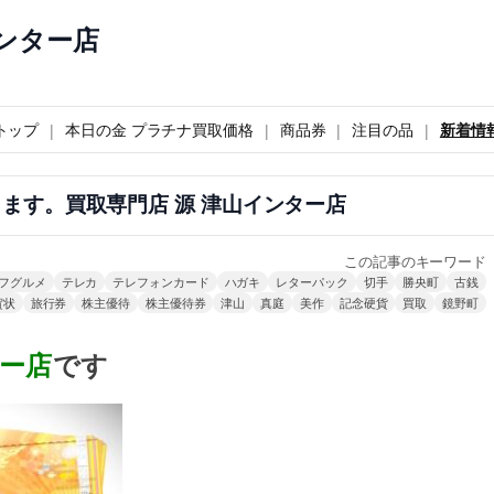
インター店
。
トップ
本日の金 プラチナ買取価格
商品券
注目の品
新着情
ます。買取専門店 源 津山インター店
この記事のキーワード
フグルメ
テレカ
テレフォンカード
ハガキ
レターパック
切手
勝央町
古銭
賀状
旅行券
株主優待
株主優待券
津山
真庭
美作
記念硬貨
買取
鏡野町
ー店
です