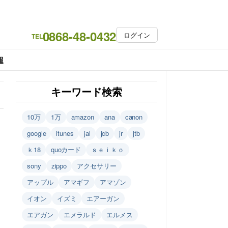
0868-48-0432
ログイン
TEL
報
キーワード検索
10万
1万
amazon
ana
canon
google
itunes
jal
jcb
jr
jtb
ｋ18
quoカード
ｓｅｉｋｏ
sony
zippo
アクセサリー
アップル
アマギフ
アマゾン
イオン
イズミ
エアーガン
エアガン
エメラルド
エルメス