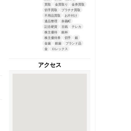
買取
金買取り
金券買取
切手買取
プラチナ買取
不用品買取
お片付け
遺品整理
奈義町
記念硬貨
古銭
テレカ
株主優待
銀杯
株主優待券
切手
銀
金歯
銀歯
ブランド品
金
ロレックス
アクセス