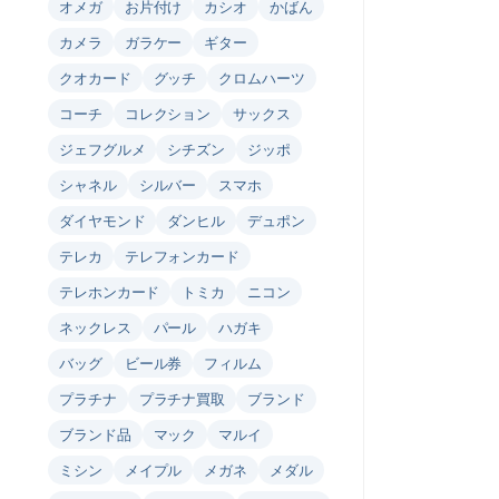
オメガ
お片付け
カシオ
かばん
カメラ
ガラケー
ギター
クオカード
グッチ
クロムハーツ
コーチ
コレクション
サックス
ジェフグルメ
シチズン
ジッポ
シャネル
シルバー
スマホ
ダイヤモンド
ダンヒル
デュポン
テレカ
テレフォンカード
テレホンカード
トミカ
ニコン
ネックレス
パール
ハガキ
バッグ
ビール券
フィルム
プラチナ
プラチナ買取
ブランド
ブランド品
マック
マルイ
ミシン
メイプル
メガネ
メダル