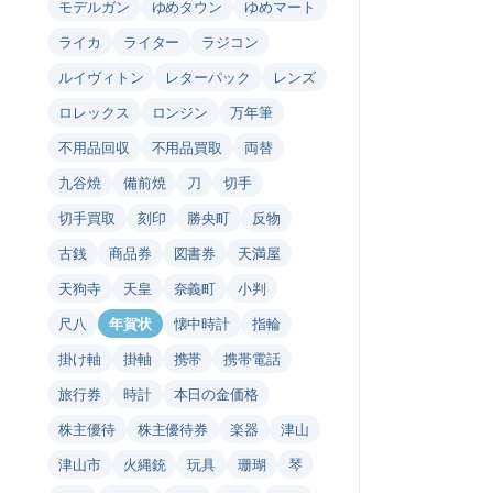
モデルガン
ゆめタウン
ゆめマート
ライカ
ライター
ラジコン
ルイヴィトン
レターパック
レンズ
ロレックス
ロンジン
万年筆
不用品回収
不用品買取
両替
九谷焼
備前焼
刀
切手
切手買取
刻印
勝央町
反物
古銭
商品券
図書券
天満屋
天狗寺
天皇
奈義町
小判
尺八
年賀状
懐中時計
指輪
掛け軸
掛軸
携帯
携帯電話
旅行券
時計
本日の金価格
株主優待
株主優待券
楽器
津山
津山市
火縄銃
玩具
珊瑚
琴