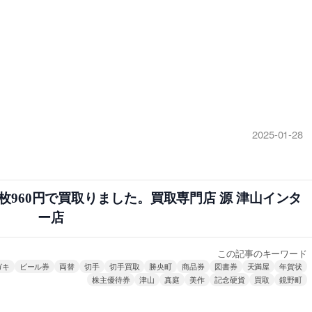
2025-01-28
枚960円で買取りました。買取専門店 源 津山インタ
ー店
この記事のキーワード
ガキ
ビール券
両替
切手
切手買取
勝央町
商品券
図書券
天満屋
年賀状
株主優待券
津山
真庭
美作
記念硬貨
買取
鏡野町