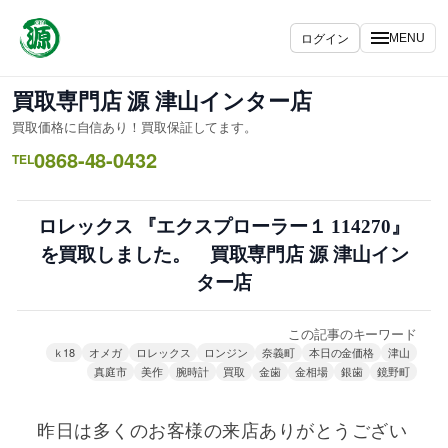
内
容
ログイン
MENU
を
ス
買取専門店 源 津山インター店
キ
買取価格に自信あり！買取保証してます。
ッ
0868-48-0432
プ
TEL
ロレックス 『エクスプローラー１ 114270』
を買取しました。 買取専門店 源 津山イン
ター店
この記事のキーワード
ｋ18
オメガ
ロレックス
ロンジン
奈義町
本日の金価格
津山
真庭市
美作
腕時計
買取
金歯
金相場
銀歯
鏡野町
昨日は多くのお客様の来店ありがとうござい