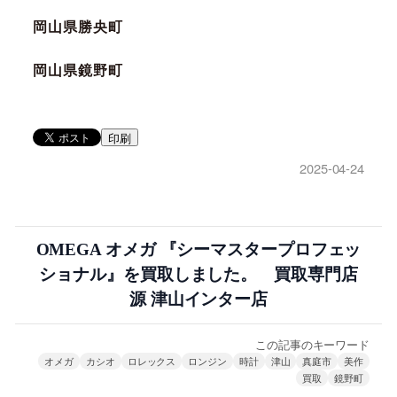
岡山県勝央町
岡山県鏡野町
印刷
2025-04-24
OMEGA オメガ 『シーマスタープロフェッ
ショナル』を買取しました。 買取専門店
源 津山インター店
この記事のキーワード
オメガ
カシオ
ロレックス
ロンジン
時計
津山
真庭市
美作
買取
鏡野町