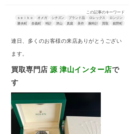
この記事のキーワード
ｓｅｉｋｏ
オメガ
シチズン
ブランド品
ロレックス
ロンジン
勝央町
奈義町
時計
津山
真庭
美作
腕時計
買取
鏡野町
連日、多くのお客様の来店ありがとうござい
ます。
買取専門店
源
津山インター店
で
す