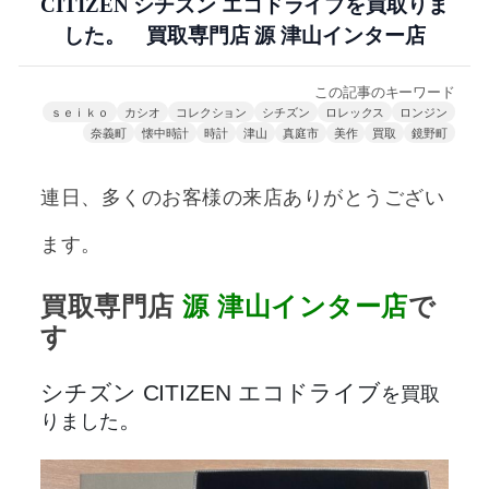
CITIZEN シチズン エコドライブを買取りま
した。 買取専門店 源 津山インター店
この記事のキーワード
ｓｅｉｋｏ
カシオ
コレクション
シチズン
ロレックス
ロンジン
奈義町
懐中時計
時計
津山
真庭市
美作
買取
鏡野町
連日、多くのお客様の来店ありがとうござい
ます。
買取専門店
源
津山インター店
で
す
シチズン CITIZEN エコドライブ
を買取
。
りました