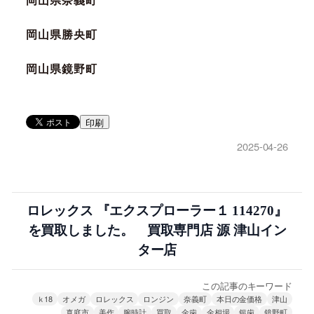
岡山県奈義町
岡山県勝央町
岡山県鏡野町
印刷
2025-04-26
ロレックス 『エクスプローラー１ 114270』
を買取しました。 買取専門店 源 津山イン
ター店
この記事のキーワード
ｋ18
オメガ
ロレックス
ロンジン
奈義町
本日の金価格
津山
真庭市
美作
腕時計
買取
金歯
金相場
銀歯
鏡野町