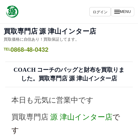
内
容
ログイン
MENU
を
ス
買取専門店 源 津山インター店
キ
買取価格に自信あり！買取保証してます。
ッ
0868-48-0432
プ
TEL
COACH コーチのバッグと財布を買取りま
した。買取専門店 源 津山インター店
本日も元気に営業中です
買取専門店
源
津山インター店
で
す